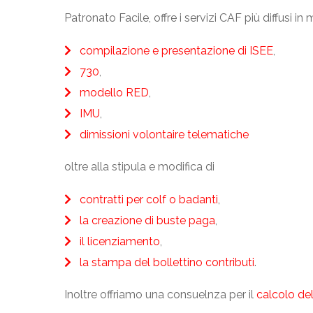
Patronato Facile, offre i servizi CAF più diffusi in 
compilazione e presentazione di ISEE
,
730
,
modello RED
,
IMU
,
dimissioni volontaire telematiche
oltre alla stipula e modifica di
contratti per colf o badanti
,
la creazione di buste paga
,
il licenziamento
,
la stampa del bollettino contributi
.
Inoltre offriamo una consuelnza per il
calcolo del