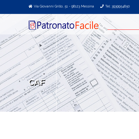
Via Giovanni Grillo, 51 - 98123 Messina
Tel: 3939954850
CAF